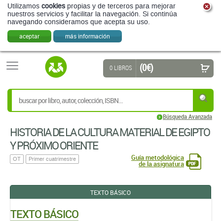
Utilizamos
cookies
propias y de terceros para mejorar
nuestros servicios y facilitar la navegación. Si continúa
navegando consideramos que acepta su uso.
aceptar
más información
(0 €)
0 LIBROS
Búsqueda Avanzada
HISTORIA DE LA CULTURA MATERIAL DE EGIPTO
Y PRÓXIMO ORIENTE
Guía metodológica
OT
Primer cuatrimestre
de la asignatura
TEXTO BÁSICO
TEXTO BÁSICO