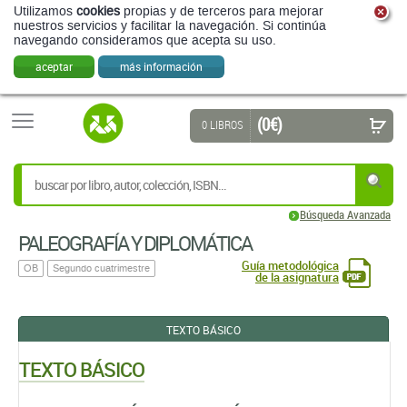
Utilizamos
cookies
propias y de terceros para mejorar
nuestros servicios y facilitar la navegación. Si continúa
navegando consideramos que acepta su uso.
aceptar
más información
(0 €)
0 LIBROS
Búsqueda Avanzada
PALEOGRAFÍA Y DIPLOMÁTICA
Guía metodológica
OB
Segundo cuatrimestre
de la asignatura
TEXTO BÁSICO
TEXTO BÁSICO