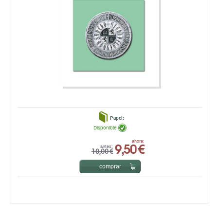
Papel:
Disponible
9,50 €
ahora:
antes:
10,00 €
comprar