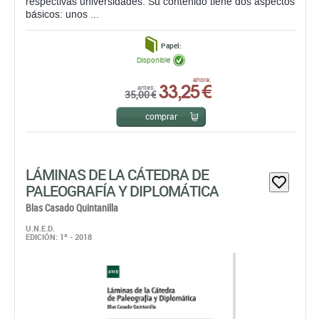
respectivas universidades. Su contenido tiene dos aspectos
básicos: unos ...
Papel:
Disponible
33,25 €
ahora:
antes:
35,00 €
comprar
LÁMINAS DE LA CÁTEDRA DE
PALEOGRAFÍA Y DIPLOMÁTICA
Blas Casado Quintanilla
U.N.E.D.
EDICIÓN: 1ª - 2018