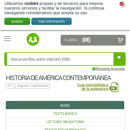
Utilizamos
cookies
propias y de terceros para mejorar
nuestros servicios y facilitar la navegación. Si continúa
navegando consideramos que acepta su uso.
aceptar
más información
(0 €)
0 LIBROS
Búsqueda Avanzada
HISTORIA DE AMÉRICA CONTEMPORÁNEA
Guía metodológica
OT
Segundo cuatrimestre
de la asignatura
NONE
TEXTO BÁSICO
LECTURA OBLIGATORIA
TEXTOS RECOMENDADOS