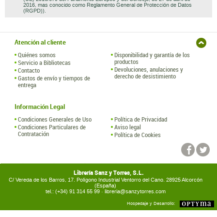
2016, mas conocido como Reglamento General de Protección de Datos
(RGPD)).
Atención al cliente
Quiénes somos
Disponibilidad y garantía de los
productos
Servicio a Bibliotecas
Devoluciones, anulaciones y
Contacto
derecho de desistimiento
Gastos de envío y tiempos de
entrega
Información Legal
Condiciones Generales de Uso
Política de Privacidad
Condiciones Particulares de
Aviso legal
Contratación
Política de Cookies
Librería Sanz y Torres, S.L.
C/ Vereda de los Barros, 17. Polígono Industrial Ventorro del Cano. 28925 Alcorcón
(España)
tel.: (+34) 91 314 55 99 ·
libreria@sanzytorres.com
Hospedaje y Desarrollo: