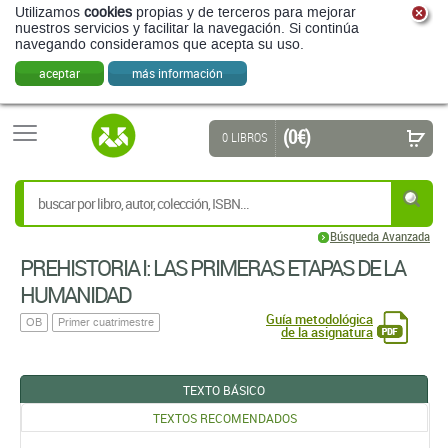
Utilizamos
cookies
propias y de terceros para mejorar
nuestros servicios y facilitar la navegación. Si continúa
navegando consideramos que acepta su uso.
aceptar
más información
(0 €)
0 LIBROS
Búsqueda Avanzada
PREHISTORIA I: LAS PRIMERAS ETAPAS DE LA
HUMANIDAD
Guía metodológica
OB
Primer cuatrimestre
de la asignatura
TEXTO BÁSICO
TEXTOS RECOMENDADOS