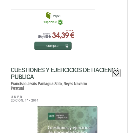
Papel:
Disponible
34,39 €
ahora:
antes:
36,20 €
comprar
CUESTIONES Y EJERCICIOS DE HACIENDA
PUBLICA
Francisco Jesús Paniagua Soto,
Reyes Navarro
Pascual
U.N.E.D.
EDICIÓN: 1ª - 2014