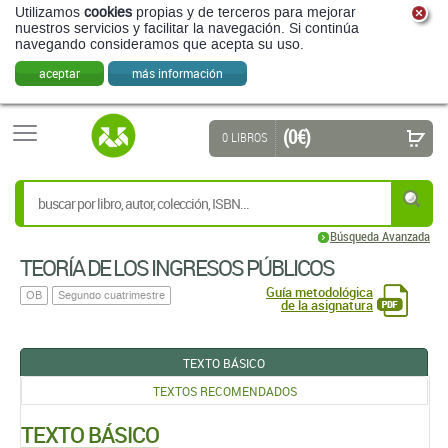
Utilizamos
cookies
propias y de terceros para mejorar
nuestros servicios y facilitar la navegación. Si continúa
navegando consideramos que acepta su uso.
aceptar
más información
(0 €)
0 LIBROS
Búsqueda Avanzada
TEORÍA DE LOS INGRESOS PÚBLICOS
Guía metodológica
OB
Segundo cuatrimestre
de la asignatura
TEXTO BÁSICO
TEXTOS RECOMENDADOS
TEXTO BÁSICO