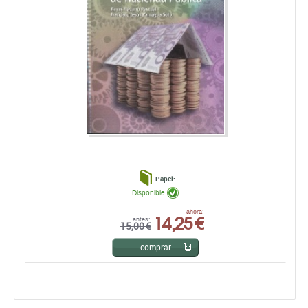
Papel:
Disponible
14,25 €
ahora:
antes:
15,00 €
comprar