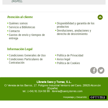
(RGPD)).
Atención al cliente
Quiénes somos
Disponibilidad y garantía de los
productos
Servicio a Bibliotecas
Devoluciones, anulaciones y
Contacto
derecho de desistimiento
Gastos de envío y tiempos de
entrega
Información Legal
Condiciones Generales de Uso
Política de Privacidad
Condiciones Particulares de
Aviso legal
Contratación
Política de Cookies
Librería Sanz y Torres, S.L.
C/ Vereda de los Barros, 17. Polígono Industrial Ventorro del Cano. 28925 Alcorcón
(España)
tel.: (+34) 91 314 55 99 ·
libreria@sanzytorres.com
Hospedaje y Desarrollo: