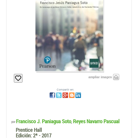
ampliar imagen
Compartir en:
Francisco J. Paniagua Soto
Reyes Navarro Pascual
,
por
Prentice Hall
Edición:
2ª - 2017