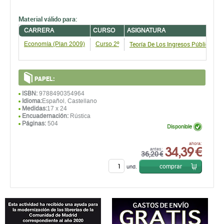
Material válido para:
CARRERA
CURSO
ASIGNATURA
Teoría De Los Ingresos Públicos
Economía (Plan 2009)
Curso 2º
PAPEL:
ISBN:
9788490354964
Idioma:
Español, Castellano
Medidas:
17 x 24
Encuadernación:
Rústica
Páginas:
504
Disponible
34,39 €
ahora:
antes:
36,20 €
comprar
und.