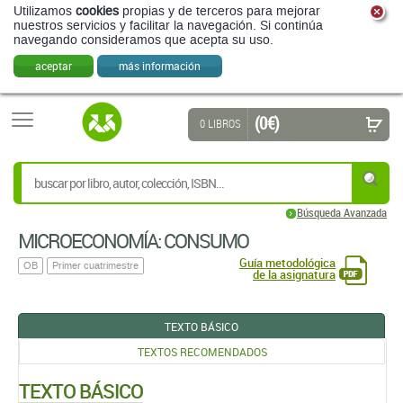
Utilizamos
cookies
propias y de terceros para mejorar
nuestros servicios y facilitar la navegación. Si continúa
navegando consideramos que acepta su uso.
aceptar
más información
(0 €)
0 LIBROS
Búsqueda Avanzada
MICROECONOMÍA: CONSUMO
Guía metodológica
OB
Primer cuatrimestre
de la asignatura
TEXTO BÁSICO
TEXTOS RECOMENDADOS
TEXTO BÁSICO