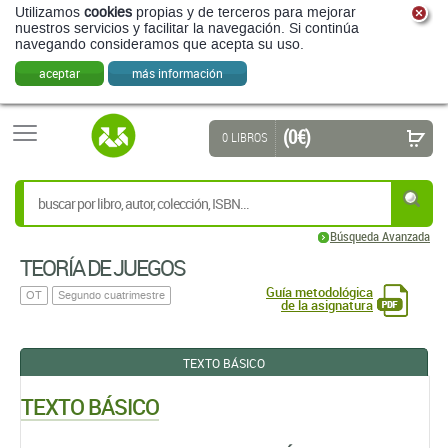
Utilizamos
cookies
propias y de terceros para mejorar
nuestros servicios y facilitar la navegación. Si continúa
navegando consideramos que acepta su uso.
aceptar
más información
(0 €)
0 LIBROS
Búsqueda Avanzada
TEORÍA DE JUEGOS
Guía metodológica
OT
Segundo cuatrimestre
de la asignatura
TEXTO BÁSICO
TEXTO BÁSICO