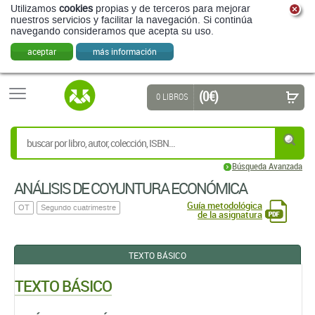
Utilizamos
cookies
propias y de terceros para mejorar
nuestros servicios y facilitar la navegación. Si continúa
navegando consideramos que acepta su uso.
aceptar
más información
(0 €)
0 LIBROS
Búsqueda Avanzada
ANÁLISIS DE COYUNTURA ECONÓMICA
Guía metodológica
OT
Segundo cuatrimestre
de la asignatura
TEXTO BÁSICO
TEXTO BÁSICO