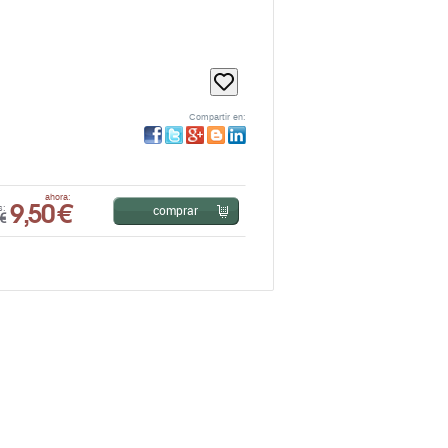
Compartir en:
9,50 €
ahora:
comprar
s:
€