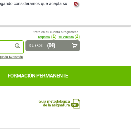
navegando consideramos que acepta su
Entre en su cuenta o regístrese.
registro
su cuenta
(0 €)
buscar
0 LIBROS
queda Avanzada
FORMACIÓN PERMANENTE
Guía metodológica
de la asignatura