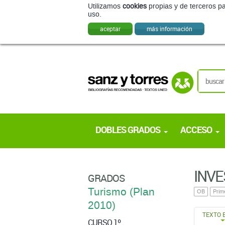
Utilizamos
cookies
propias y de terceros pa
uso.
aceptar
más información
DOBLES GRADOS
ACCESO
INVE
GRADOS
Turismo (Plan
OB
Prim
2010)
TEXTO 
CURSO 1º