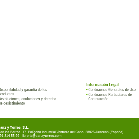
Información Legal
Disponibilidad y garantía de los
Condiciones Generales de Uso
productos
Condiciones Particulares de
Devoluciones, anulaciones y derecho
Contratación
de desistimiento
Sanz y Torres, S.L.
de los Barros, 17. Polígono Industrial Ventorro del Cano. 28925 Alcorcón (España)
) 91 314 55 99 ·
libreria@sanzytorres.com