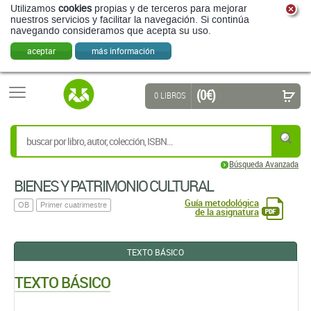
Utilizamos
cookies
propias y de terceros para mejorar
nuestros servicios y facilitar la navegación. Si continúa
navegando consideramos que acepta su uso.
aceptar
más información
(0 €)
0 LIBROS
Búsqueda Avanzada
BIENES Y PATRIMONIO CULTURAL
Guía metodológica
OB
Primer cuatrimestre
de la asignatura
TEXTO BÁSICO
TEXTO BÁSICO