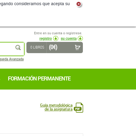
navegando consideramos que acepta su
Entre en su cuenta o regístrese.
registro
su cuenta
(0 €)
buscar
0 LIBROS
queda Avanzada
FORMACIÓN PERMANENTE
Guía metodológica
de la asignatura