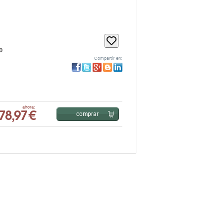
o
Compartir en:
78,97 €
ahora:
comprar