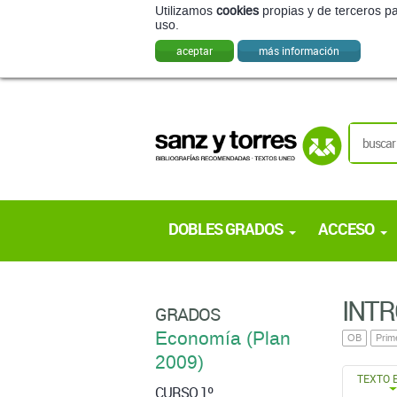
Utilizamos
cookies
propias y de terceros pa
uso.
aceptar
más información
DOBLES GRADOS
ACCESO
INTR
GRADOS
Economía (Plan
OB
Prim
2009)
TEXTO 
CURSO 1º