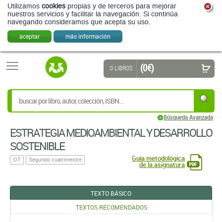
Utilizamos
cookies
propias y de terceros para mejorar
nuestros servicios y facilitar la navegación. Si continúa
navegando consideramos que acepta su uso.
aceptar
más información
(0 €)
0 LIBROS
Búsqueda Avanzada
ESTRATEGIA MEDIOAMBIENTAL Y DESARROLLO
SOSTENIBLE
Guía metodológica
OT
Segundo cuatrimestre
de la asignatura
TEXTO BÁSICO
TEXTOS RECOMENDADOS