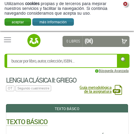
Utilizamos
cookies
propias y de terceros para mejorar
nuestros servicios y facilitar la navegación. Si continúa
navegando consideramos que acepta su uso.
aceptar
más información
(0 €)
0 LIBROS
Búsqueda Avanzada
LENGUA CLÁSICA II: GRIEGO
Guía metodológica
OT
Segundo cuatrimestre
de la asignatura
TEXTO BÁSICO
TEXTO BÁSICO