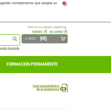
navegando consideramos que acepta su
Entre en su cuenta o regístrese.
registro
su cuenta
(0 €)
buscar
0 LIBROS
queda Avanzada
FORMACIÓN PERMANENTE
Guía metodológica
de la asignatura