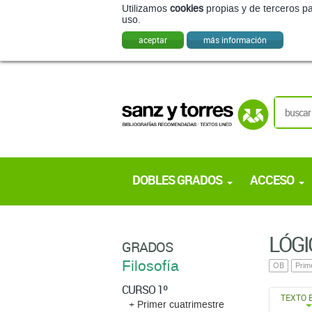
Utilizamos
cookies
propias y de terceros pa
uso.
aceptar
más información
DOBLES GRADOS
ACCESO
LÓGI
GRADOS
Filosofía
OB
Prim
CURSO 1º
TEXTO 
+ Primer cuatrimestre