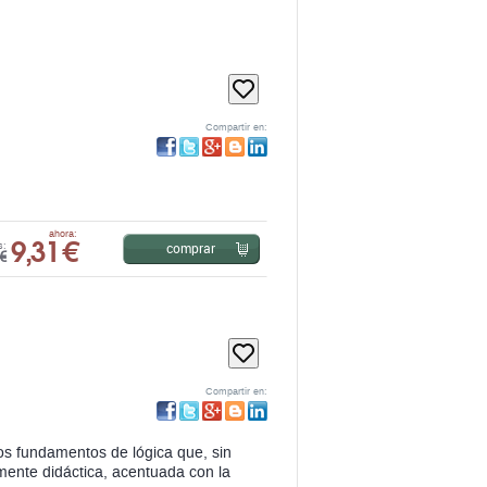
Compartir en:
9,31 €
ahora:
comprar
s:
€
Compartir en:
nos fundamentos de lógica que, sin
mente didáctica, acentuada con la