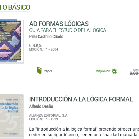
TO BÁSICO
AD FORMAS LÓGICAS
GUIA PARA EL ESTUDIO DE LA LÓGICA
Pilar Castrillo Criado
U.N.E.D.
EDICIÓN: 1ª - 2004
ante
Papel:
Disponible
9,80 
INTRODUCCIÓN A LA LÓGICA FORMAL
Alfredo Deaño
ALIANZA EDITORIAL, S.A.
EDICIÓN: 1ª - 1999
La "Introducción a la lógica formal" pretende ofrecer u
ceder en su rigor técnico, tienen una finalidad marcada