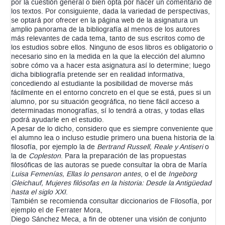
por la cuestión general o bien opta por hacer un comentario de
los textos. Por consiguiente, dada la variedad de perspectivas,
se optará por ofrecer en la página web de la asignatura un
amplio panorama de la bibliografía al menos de los autores
más relevantes de cada tema, tanto de sus escritos como de
los estudios sobre ellos. Ninguno de esos libros es obligatorio o
necesario sino en la medida en la que la elección del alumno
sobre cómo va a hacer esta asignatura así lo determine; luego
dicha bibliografía pretende ser en realidad informativa,
concediendo al estudiante la posibilidad de moverse más
fácilmente en el entorno concreto en el que se está, pues si un
alumno, por su situación geográfica, no tiene fácil acceso a
determinadas monografías, sí lo tendrá a otras, y todas ellas
podrá ayudarle en el estudio.
A pesar de lo dicho, considero que es siempre conveniente que
el alumno lea o incluso estudie primero una buena historia de la
filosofía, por ejemplo la de
Bertrand Russell, Reale
y Antiseri
o
la de
Copleston
. Para la preparación de las propuestas
filosóficas de las autoras se puede consultar la obra de María
Luisa Femenías, Ellas lo pensaron antes
, o el de
Ingeborg
Gleichauf, Mujeres filósofas en la historia: Desde la Antigüedad
hasta el siglo XXI
.
También se recomienda consultar diccionarios de Filosofía, por
ejemplo el de Ferrater Mora,
Diego Sánchez Meca, a fin de obtener una visión de conjunto