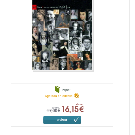
Papel:
Agotado en editorial
16,15 €
ahora:
antes:
17,00 €
avisar