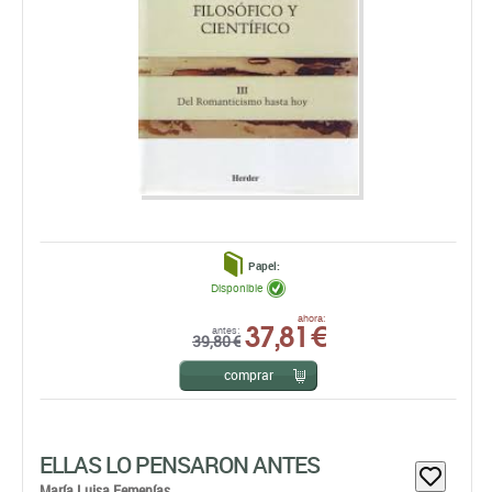
Papel:
Disponible
37,81 €
ahora:
antes:
39,80 €
comprar
ELLAS LO PENSARON ANTES
María Luisa Femenías