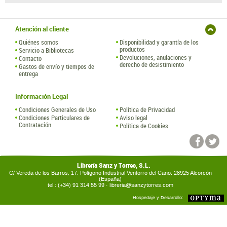
Atención al cliente
Quiénes somos
Disponibilidad y garantía de los
productos
Servicio a Bibliotecas
Devoluciones, anulaciones y
Contacto
derecho de desistimiento
Gastos de envío y tiempos de
entrega
Información Legal
Condiciones Generales de Uso
Política de Privacidad
Condiciones Particulares de
Aviso legal
Contratación
Política de Cookies
Librería Sanz y Torres, S.L.
C/ Vereda de los Barros, 17. Polígono Industrial Ventorro del Cano. 28925 Alcorcón
(España)
tel.: (+34) 91 314 55 99 ·
libreria@sanzytorres.com
Hospedaje y Desarrollo: