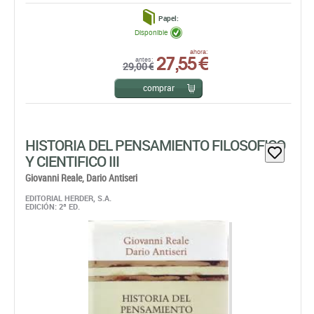
Papel:
Disponible
27,55 €
ahora:
antes:
29,00 €
comprar
HISTORIA DEL PENSAMIENTO FILOSOFICO
Y CIENTIFICO III
Giovanni Reale,
Dario Antiseri
EDITORIAL HERDER, S.A.
EDICIÓN: 2ª ED.