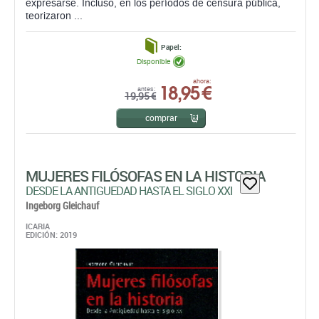
expresarse. Incluso, en los períodos de censura pública,
teorizaron ...
Papel:
Disponible
18,95 €
ahora:
antes:
19,95 €
comprar
MUJERES FILÓSOFAS EN LA HISTORIA
DESDE LA ANTIGUEDAD HASTA EL SIGLO XXI
Ingeborg Gleichauf
ICARIA
EDICIÓN: 2019