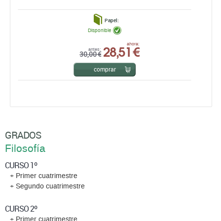
Papel:
Disponible
28,51 €
ahora:
antes:
30,00 €
comprar
GRADOS
Filosofía
CURSO 1º
+ Primer cuatrimestre
+ Segundo cuatrimestre
CURSO 2º
+ Primer cuatrimestre