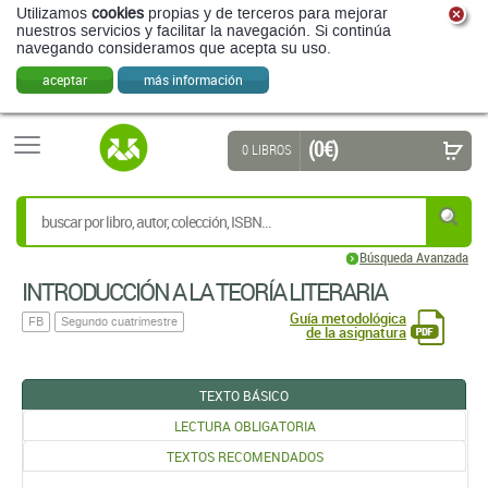
Utilizamos
cookies
propias y de terceros para mejorar
nuestros servicios y facilitar la navegación. Si continúa
navegando consideramos que acepta su uso.
aceptar
más información
(0 €)
0 LIBROS
Búsqueda Avanzada
INTRODUCCIÓN A LA TEORÍA LITERARIA
Guía metodológica
FB
Segundo cuatrimestre
de la asignatura
TEXTO BÁSICO
LECTURA OBLIGATORIA
TEXTOS RECOMENDADOS