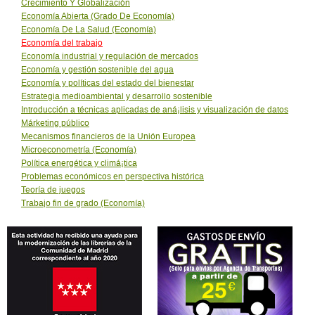
Crecimiento Y Globalización
Economí­a Abierta (Grado De Economí­a)
Economí­a De La Salud (Economía)
Economí­a del trabajo
Economí­a industrial y regulación de mercados
Economí­a y gestión sostenible del agua
Economí­a y políticas del estado del bienestar
Estrategia medioambiental y desarrollo sostenible
Introducción a técnicas aplicadas de aná¡lisis y visualización de datos
Márketing público
Mecanismos financieros de la Unión Europea
Microeconometrí­a (Economía)
Política energética y climá¡tica
Problemas económicos en perspectiva histórica
Teoría de juegos
Trabajo fin de grado (Economí­a)