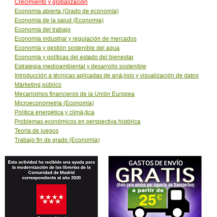
Crecimiento y globalización
Economí­a abierta (Grado de economí­a)
Economí­a de la salud (Economía)
Economí­a del trabajo
Economí­a industrial y regulación de mercados
Economí­a y gestión sostenible del agua
Economí­a y políticas del estado del bienestar
Estrategia medioambiental y desarrollo sostenible
Introducción a técnicas aplicadas de aná¡lisis y visualización de datos
Márketing público
Mecanismos financieros de la Unión Europea
Microeconometrí­a (Economía)
Política energética y climá¡tica
Problemas económicos en perspectiva histórica
Teoría de juegos
Trabajo fin de grado (Economí­a)