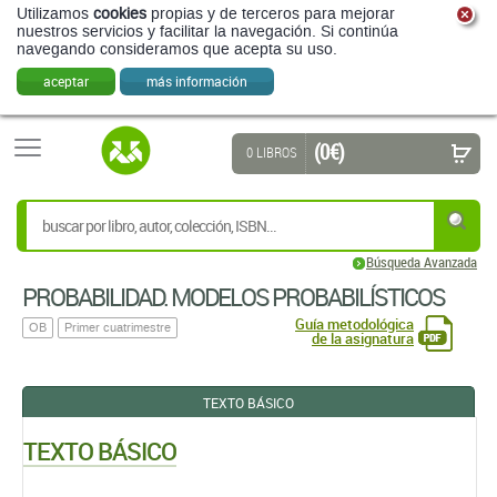
Utilizamos
cookies
propias y de terceros para mejorar
nuestros servicios y facilitar la navegación. Si continúa
navegando consideramos que acepta su uso.
aceptar
más información
(0 €)
0 LIBROS
Búsqueda Avanzada
PROBABILIDAD. MODELOS PROBABILÍ­STICOS
Guía metodológica
OB
Primer cuatrimestre
de la asignatura
TEXTO BÁSICO
TEXTO BÁSICO