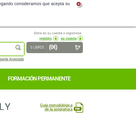
navegando consideramos que acepta su
Entre en su cuenta o regístrese.
registro
su cuenta
(0 €)
buscar
0 LIBROS
queda Avanzada
FORMACIÓN PERMANENTE
L Y
Guía metodológica
de la asignatura