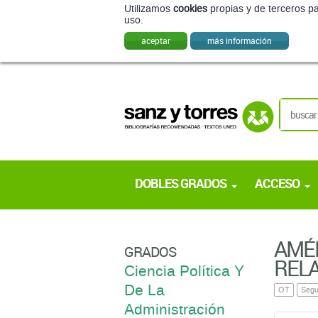
Utilizamos
cookies
propias y de terceros pa
uso.
aceptar
más información
DOBLES GRADOS
ACCESO
AMÉR
GRADOS
RELA
Ciencia Política Y
De La
OT
Segu
Administración