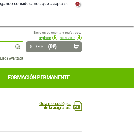
navegando consideramos que acepta su
Entre en su cuenta o regístrese.
registro
su cuenta
(0 €)
buscar
0 LIBROS
queda Avanzada
FORMACIÓN PERMANENTE
Guía metodológica
de la asignatura