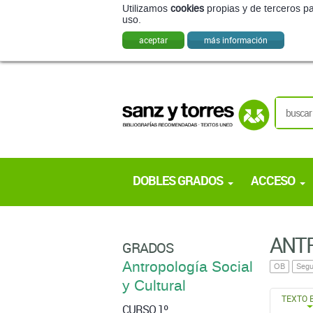
Utilizamos
cookies
propias y de terceros pa
uso.
aceptar
más información
DOBLES GRADOS
ACCESO
ANTR
GRADOS
Antropología Social
OB
Segu
y Cultural
TEXTO 
CURSO 1º