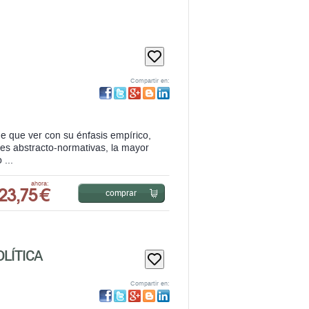
Compartir en:
ene que ver con su énfasis empírico,
ones abstracto-normativas, la mayor
 ...
23,75 €
ahora:
comprar
LÍTICA
Compartir en: