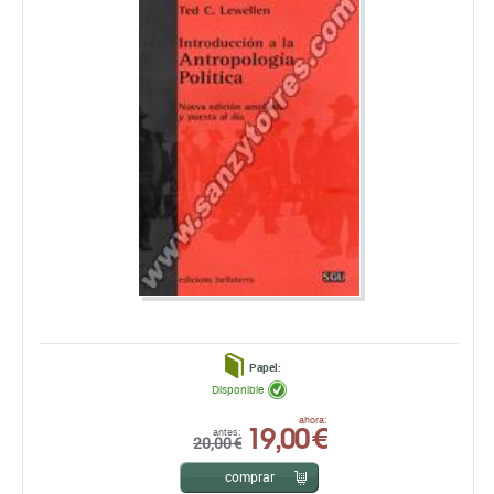
Papel:
Disponible
19,00 €
ahora:
antes:
20,00 €
comprar