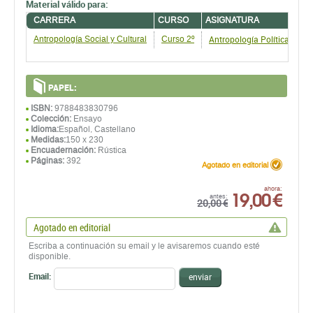
Material válido para:
CARRERA
CURSO
ASIGNATURA
T
Antropología Política II
Antropología Social y Cultural
Curso 2º
PAPEL:
ISBN:
9788483830796
Colección:
Ensayo
Idioma:
Español, Castellano
Medidas:
150 x 230
Encuadernación:
Rústica
Páginas:
392
Agotado en editorial
19,00 €
ahora:
antes:
20,00 €
Agotado en editorial
Escriba a continuación su email y le avisaremos cuando esté
disponible.
Email:
enviar