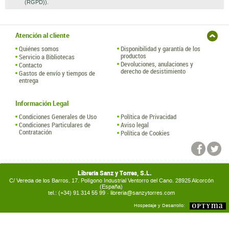
(RGPD)).
Atención al cliente
Quiénes somos
Disponibilidad y garantía de los
productos
Servicio a Bibliotecas
Devoluciones, anulaciones y
Contacto
derecho de desistimiento
Gastos de envío y tiempos de
entrega
Información Legal
Condiciones Generales de Uso
Política de Privacidad
Condiciones Particulares de
Aviso legal
Contratación
Política de Cookies
Librería Sanz y Torres, S.L.
C/ Vereda de los Barros, 17. Polígono Industrial Ventorro del Cano. 28925 Alcorcón
(España)
tel.: (+34) 91 314 55 99 ·
libreria@sanzytorres.com
Hospedaje y Desarrollo: