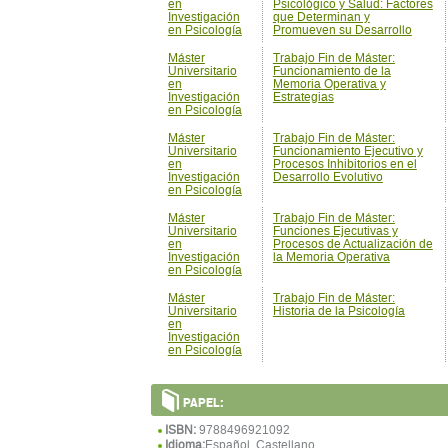
en
Psicológico y Salud: Factores
Investigación
que Determinan y
en Psicología
Promueven su Desarrollo
Máster
Trabajo Fin de Máster:
Universitario
Funcionamiento de la
en
Memoria Operativa y
Investigación
Estrategias
en Psicología
Máster
Trabajo Fin de Máster:
Universitario
Funcionamiento Ejecutivo y
en
Procesos Inhibitorios en el
Investigación
Desarrollo Evolutivo
en Psicología
Máster
Trabajo Fin de Máster:
Universitario
Funciones Ejecutivas y
en
Procesos de Actualización de
Investigación
la Memoria Operativa
en Psicología
Máster
Trabajo Fin de Máster:
Universitario
Historia de la Psicología
en
Investigación
en Psicología
PAPEL:
ISBN:
9788496921092
Idioma:
Español, Castellano