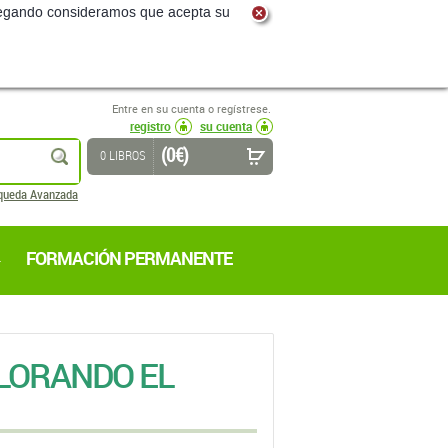
navegando consideramos que acepta su
Entre en su cuenta o regístrese.
registro
su cuenta
(0 €)
buscar
0 LIBROS
queda Avanzada
FORMACIÓN PERMANENTE
LORANDO EL