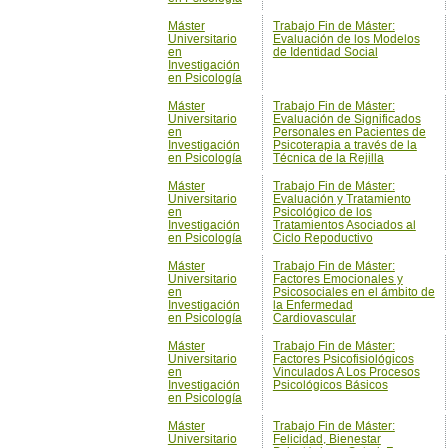
Máster
Trabajo Fin de Máster:
Universitario
Evaluación de los Modelos
en
de Identidad Social
Investigación
en Psicología
Máster
Trabajo Fin de Máster:
Universitario
Evaluación de Significados
en
Personales en Pacientes de
Investigación
Psicoterapia a través de la
en Psicología
Técnica de la Rejilla
Máster
Trabajo Fin de Máster:
Universitario
Evaluación y Tratamiento
en
Psicológico de los
Investigación
Tratamientos Asociados al
en Psicología
Ciclo Repoductivo
Máster
Trabajo Fin de Máster:
Universitario
Factores Emocionales y
en
Psicosociales en el ámbito de
Investigación
la Enfermedad
en Psicología
Cardiovascular
Máster
Trabajo Fin de Máster:
Universitario
Factores Psicofisiológicos
en
Vinculados A Los Procesos
Investigación
Psicológicos Básicos
en Psicología
Máster
Trabajo Fin de Máster:
Universitario
Felicidad, Bienestar