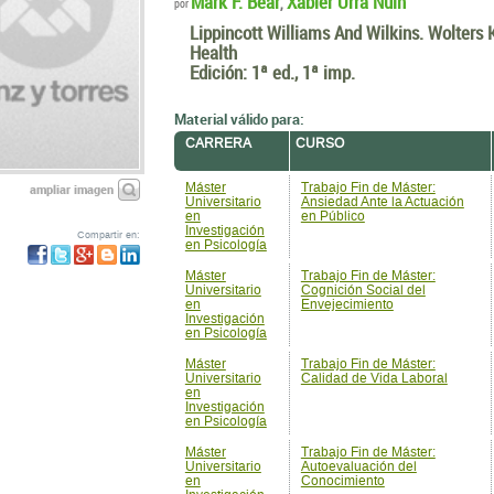
Mark F. Bear
Xabier Urra Nuin
,
por
Lippincott Williams And Wilkins. Wolters 
Health
Edición:
1ª ed., 1ª imp.
Material válido para:
CARRERA
CURSO
Máster
Trabajo Fin de Máster:
ampliar imagen
Universitario
Ansiedad Ante la Actuación
en
en Público
Investigación
Compartir en:
en Psicología
Máster
Trabajo Fin de Máster:
Universitario
Cognición Social del
en
Envejecimiento
Investigación
en Psicología
Máster
Trabajo Fin de Máster:
Universitario
Calidad de Vida Laboral
en
Investigación
en Psicología
Máster
Trabajo Fin de Máster:
Universitario
Autoevaluación del
en
Conocimiento