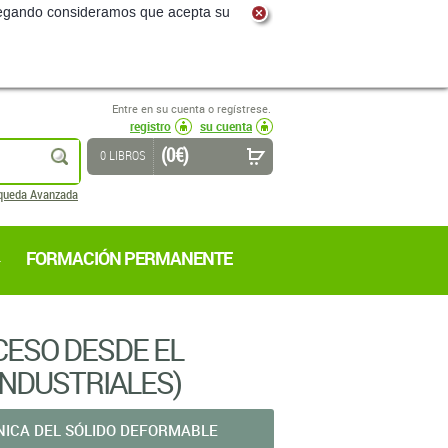
navegando consideramos que acepta su
Entre en su cuenta o regístrese.
registro
su cuenta
(0 €)
buscar
0 LIBROS
queda Avanzada
FORMACIÓN PERMANENTE
CESO DESDE EL
INDUSTRIALES)
ICA DEL SÓLIDO DEFORMABLE