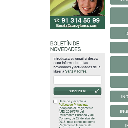
D
BOLETÍN DE
NOVEDADES
Introduzca su email si desea
estar informado de las
novedades y actividades de la
librería
Sanz y Torres
.
suscribirse
IN
He leído y acepto la
Política de Privacidad
(adaptada al Reglamento
ING
(UE) 2016/679 del
Parlamento Europeo y del
Consejo, de 27 de abril de
2016, mas conocido como
I
Reglamento General de