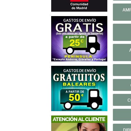
AMP
C
DIR