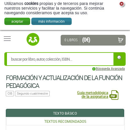
Utilizamos
cookies
propias y de terceros para mejorar
nuestros servicios y facilitar la navegación. Si continúa
navegando consideramos que acepta su uso.
aceptar
más información
(0 €)
0 LIBROS
Búsqueda Avanzada
FORMACIÓN Y ACTUALIZACIÓN DE LA FUNCIÓN
PEDAGÓGICA
Guía metodológica
OB
Segundo cuatrimestre
de la asignatura
TEXTO BÁSICO
TEXTOS RECOMENDADOS