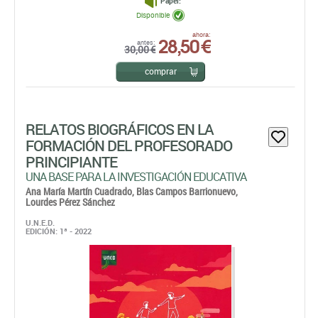
Papel:
Disponible
28,50 €
ahora:
antes:
30,00 €
comprar
RELATOS BIOGRÁFICOS EN LA
FORMACIÓN DEL PROFESORADO
PRINCIPIANTE
UNA BASE PARA LA INVESTIGACIÓN EDUCATIVA
Ana María Martín Cuadrado,
Blas Campos Barrionuevo,
Lourdes Pérez Sánchez
U.N.E.D.
EDICIÓN: 1ª - 2022