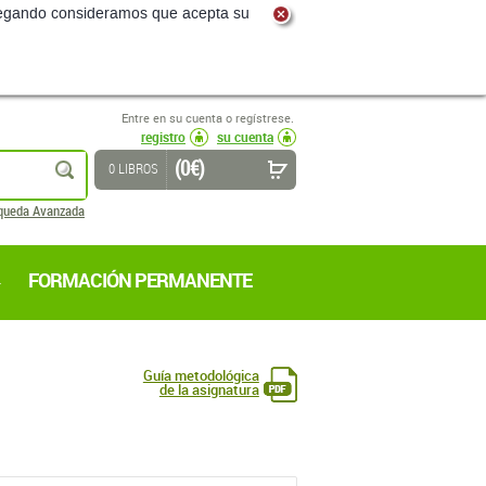
navegando consideramos que acepta su
Entre en su cuenta o regístrese.
registro
su cuenta
(0 €)
buscar
0 LIBROS
queda Avanzada
FORMACIÓN PERMANENTE
Guía metodológica
de la asignatura