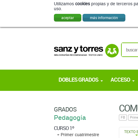
Utilizamos
cookies
propias y de terceros pa
uso.
aceptar
más información
DOBLES GRADOS
ACCESO
COMU
GRADOS
Pedagogía
FB
Prime
CURSO 1º
TEXTO 
+ Primer cuatrimestre