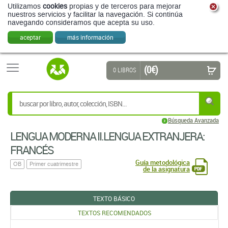
Utilizamos
cookies
propias y de terceros para mejorar
nuestros servicios y facilitar la navegación. Si continúa
navegando consideramos que acepta su uso.
aceptar
más información
(0 €)
0 LIBROS
Búsqueda Avanzada
LENGUA MODERNA II.LENGUA EXTRANJERA:
FRANCÉS
Guía metodológica
OB
Primer cuatrimestre
de la asignatura
TEXTO BÁSICO
TEXTOS RECOMENDADOS