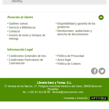
(RGPD)).
Atención al cliente
Quiénes somos
Disponibilidad y garantía de los
productos
Servicio a Bibliotecas
Devoluciones, anulaciones y
Contacto
derecho de desistimiento
Gastos de envío y tiempos de
entrega
Información Legal
Condiciones Generales de Uso
Política de Privacidad
Condiciones Particulares de
Aviso legal
Contratación
Política de Cookies
Librería Sanz y Torres, S.L.
C/ Vereda de los Barros, 17. Polígono Industrial Ventorro del Cano. 28925 Alcorcón
(España)
tel.: (+34) 91 314 55 99 ·
libreria@sanzytorres.com
Hospedaje y Desarrollo: