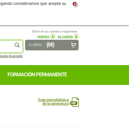
navegando consideramos que acepta su
Entre en su cuenta o regístrese.
registro
su cuenta
(0 €)
buscar
0 LIBROS
queda Avanzada
FORMACIÓN PERMANENTE
Guía metodológica
de la asignatura