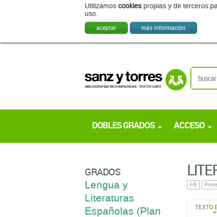
Utilizamos
cookies
propias y de terceros pa
uso.
aceptar
más información
DOBLES GRADOS
ACCESO
LITE
GRADOS
Lengua y
FB
Prime
Literaturas
TEXTO 
Españolas (Plan