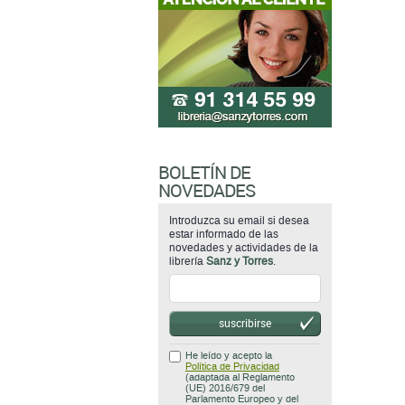
BOLETÍN DE
NOVEDADES
Introduzca su email si desea
estar informado de las
novedades y actividades de la
librería
Sanz y Torres
.
suscribirse
He leído y acepto la
Política de Privacidad
(adaptada al Reglamento
(UE) 2016/679 del
Parlamento Europeo y del