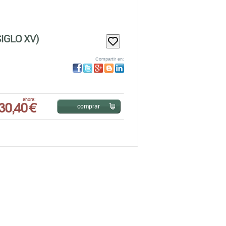
IGLO XV)
Compartir en:
30,40 €
ahora:
comprar