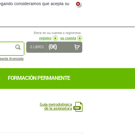
navegando consideramos que acepta su
Entre en su cuenta o regístrese.
registro
su cuenta
(0 €)
buscar
0 LIBROS
queda Avanzada
FORMACIÓN PERMANENTE
Guía metodológica
de la asignatura