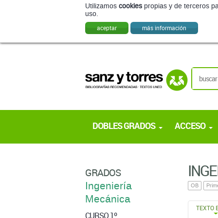
Utilizamos
cookies
propias y de terceros pa
uso.
aceptar
más información
DOBLES GRADOS
ACCESO
INGE
GRADOS
Ingeniería
OB
Prim
Mecánica
TEXTO 
CURSO 1º