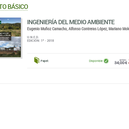
TO BÁSICO
INGENIERÍA DEL MEDIO AMBIENTE
Eugenio Muñoz Camacho,
Alfonso Contreras López,
Mariano Mol
U.N.E.D.
EDICIÓN: 1ª - 2018
antes:
Papel:
Disponible
34,00 €