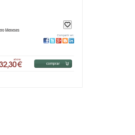
ero Meneses
Compartir en:
32,30 €
ahora:
comprar