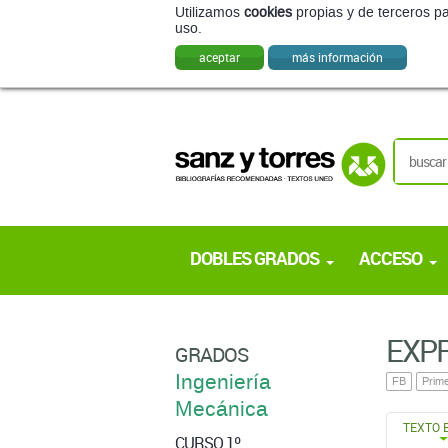
Utilizamos
cookies
propias y de terceros pa
uso.
aceptar
más información
DOBLES GRADOS
ACCESO
EXPR
GRADOS
Ingeniería
FB
Prime
Mecánica
TEXTO 
CURSO 1º