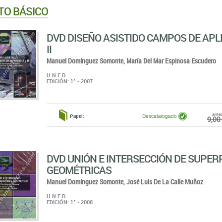
TO BÁSICO
DVD DISEÑO ASISTIDO CAMPOS DE APLI
II
Manuel Domínguez Somonte,
María Del Mar Espinosa Escudero
U.N.E.D.
EDICIÓN: 1ª - 2007
ante
Papel:
Descatalogado
9,00 
DVD UNIÓN E INTERSECCIÓN DE SUPERF
GEOMÉTRICAS
Manuel Domínguez Somonte,
José Luis De La Calle Muñoz
U.N.E.D.
EDICIÓN: 1ª - 2008