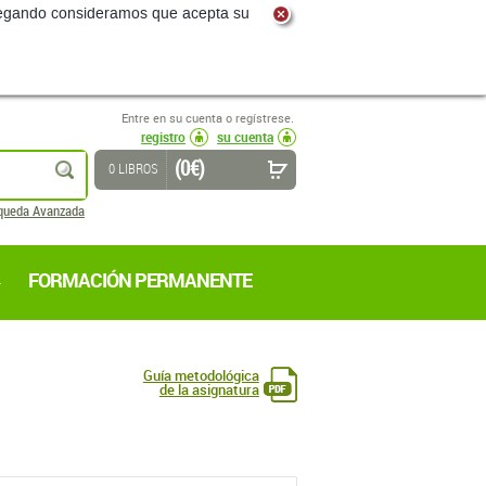
navegando consideramos que acepta su
Entre en su cuenta o regístrese.
registro
su cuenta
(0 €)
buscar
0 LIBROS
queda Avanzada
FORMACIÓN PERMANENTE
Guía metodológica
de la asignatura