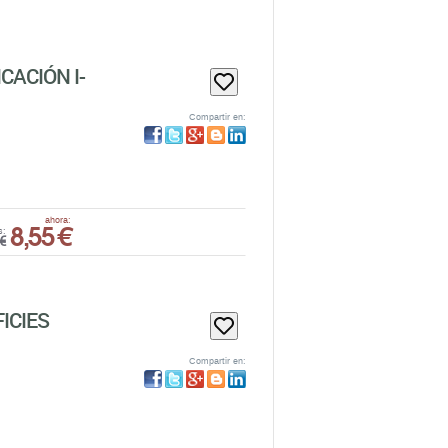
CACIÓN I-
Compartir en:
8,55 €
ahora:
s:
€
ICIES
Compartir en: