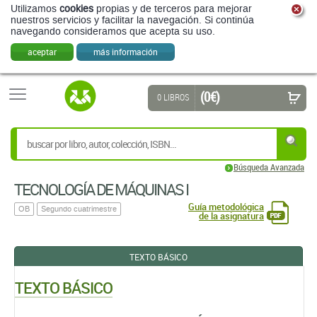
Utilizamos
cookies
propias y de terceros para mejorar
nuestros servicios y facilitar la navegación. Si continúa
navegando consideramos que acepta su uso.
aceptar
más información
(0 €)
0 LIBROS
Búsqueda Avanzada
TECNOLOGÍA DE MÁQUINAS I
Guía metodológica
OB
Segundo cuatrimestre
de la asignatura
TEXTO BÁSICO
TEXTO BÁSICO