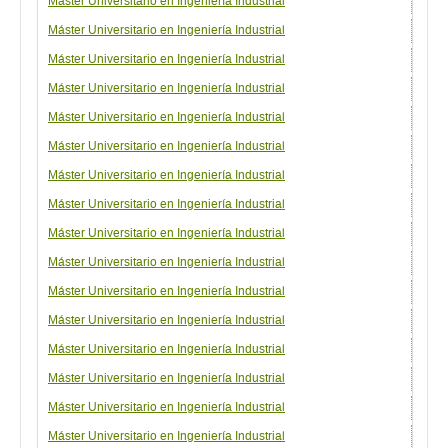
Máster Universitario en Ingeniería Industrial
Espe
Máster Universitario en Ingeniería Industrial
Espe
Máster Universitario en Ingeniería Industrial
Espe
Máster Universitario en Ingeniería Industrial
Espe
Máster Universitario en Ingeniería Industrial
Espe
Máster Universitario en Ingeniería Industrial
Espe
Máster Universitario en Ingeniería Industrial
Espe
Máster Universitario en Ingeniería Industrial
Espe
Máster Universitario en Ingeniería Industrial
Espe
Máster Universitario en Ingeniería Industrial
Espe
Máster Universitario en Ingeniería Industrial
Espe
Máster Universitario en Ingeniería Industrial
Espe
Máster Universitario en Ingeniería Industrial
Espe
Máster Universitario en Ingeniería Industrial
Espe
Máster Universitario en Ingeniería Industrial
Espe
Máster Universitario en Ingeniería Industrial
Espe