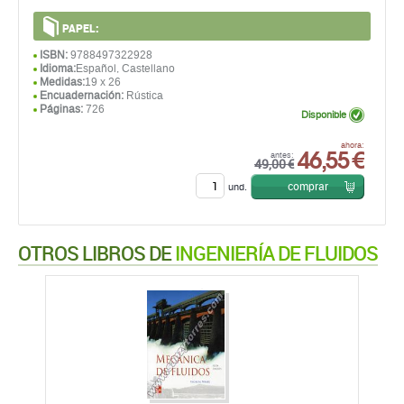
PAPEL:
ISBN:
9788497322928
Idioma:
Español, Castellano
Medidas:
19 x 26
Encuadernación:
Rústica
Páginas:
726
Disponible
46,55 €
ahora:
antes:
49,00 €
comprar
und.
OTROS LIBROS DE
INGENIERÍA DE FLUIDOS