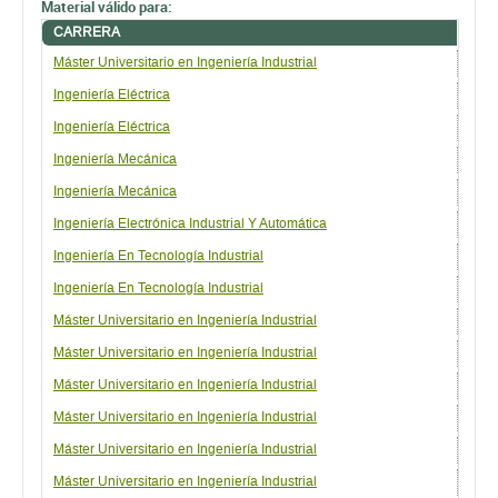
Material válido para:
CARRERA
CUR
Máster Universitario en Ingeniería Industrial
Espe
Ingeniería Eléctrica
Curs
Ingeniería Eléctrica
Curs
Ingeniería Mecánica
Curs
Ingeniería Mecánica
Curs
Ingeniería Electrónica Industrial Y Automática
Curs
Ingeniería En Tecnología Industrial
Curs
Ingeniería En Tecnología Industrial
Curs
Máster Universitario en Ingeniería Industrial
Espe
Máster Universitario en Ingeniería Industrial
Espe
Máster Universitario en Ingeniería Industrial
Espe
Máster Universitario en Ingeniería Industrial
Espe
Máster Universitario en Ingeniería Industrial
Espe
Máster Universitario en Ingeniería Industrial
Espe