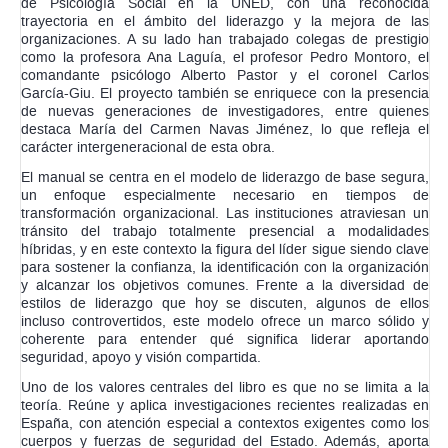
de Psicología Social en la UNED, con una reconocida
trayectoria en el ámbito del liderazgo y la mejora de las
organizaciones. A su lado han trabajado colegas de prestigio
como la profesora Ana Laguía, el profesor Pedro Montoro, el
comandante psicólogo Alberto Pastor y el coronel Carlos
García-Giu. El proyecto también se enriquece con la presencia
de nuevas generaciones de investigadores, entre quienes
destaca María del Carmen Navas Jiménez, lo que refleja el
carácter intergeneracional de esta obra.
El manual se centra en el modelo de liderazgo de base segura,
un enfoque especialmente necesario en tiempos de
transformación organizacional. Las instituciones atraviesan un
tránsito del trabajo totalmente presencial a modalidades
híbridas, y en este contexto la figura del líder sigue siendo clave
para sostener la confianza, la identificación con la organización
y alcanzar los objetivos comunes. Frente a la diversidad de
estilos de liderazgo que hoy se discuten, algunos de ellos
incluso controvertidos, este modelo ofrece un marco sólido y
coherente para entender qué significa liderar aportando
seguridad, apoyo y visión compartida.
Uno de los valores centrales del libro es que no se limita a la
teoría. Reúne y aplica investigaciones recientes realizadas en
España, con atención especial a contextos exigentes como los
cuerpos y fuerzas de seguridad del Estado. Además, aporta