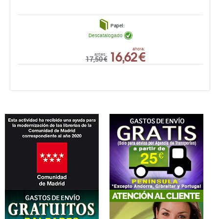
Papel:
Descatalogado
16,62 €
ahora:
antes:
17,50 €