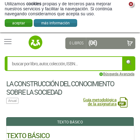
Utilizamos
cookies
propias y de terceros para mejorar
nuestros servicios y facilitar la navegación. Si continúa
navegando consideramos que acepta su uso.
aceptar
más información
(0 €)
0 LIBROS
Búsqueda Avanzada
LA CONSTRUCCIÓN DEL CONOCIMIENTO
SOBRE LA SOCIEDAD
Guía metodológica
Anual
de la asignatura
TEXTO BÁSICO
TEXTO BÁSICO