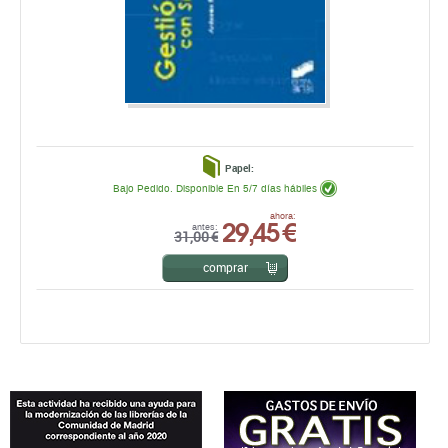
Papel:
Bajo Pedido. Disponible En 5/7 días hábiles
29,45 €
ahora:
antes:
31,00 €
comprar