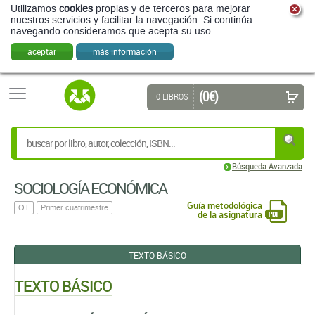
Utilizamos
cookies
propias y de terceros para mejorar
nuestros servicios y facilitar la navegación. Si continúa
navegando consideramos que acepta su uso.
aceptar
más información
(0 €)
0 LIBROS
Búsqueda Avanzada
SOCIOLOGÍA ECONÓMICA
Guía metodológica
OT
Primer cuatrimestre
de la asignatura
TEXTO BÁSICO
TEXTO BÁSICO