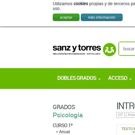
Utilizamos
cookies
propias y de terceros pa
uso.
aceptar
más información
DOBLES GRADOS
ACCESO
INTR
GRADOS
Psicología
OT
Prim
CURSO 1º
TEXTO 
+ Anual