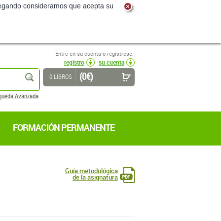
navegando consideramos que acepta su
Entre en su cuenta o regístrese.
registro
su cuenta
(0 €)
buscar
0 LIBROS
queda Avanzada
FORMACIÓN PERMANENTE
Guía metodológica
de la asignatura