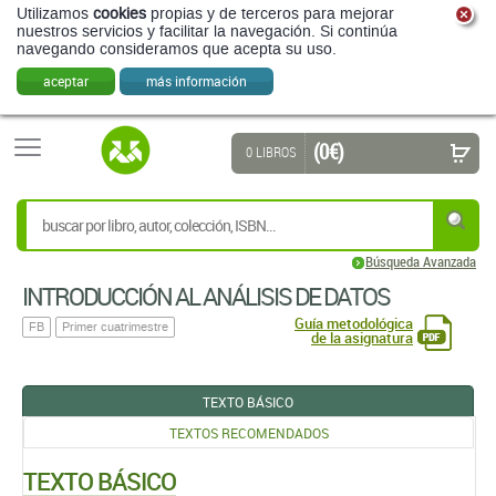
Utilizamos
cookies
propias y de terceros para mejorar
nuestros servicios y facilitar la navegación. Si continúa
navegando consideramos que acepta su uso.
aceptar
más información
(0 €)
0 LIBROS
Búsqueda Avanzada
INTRODUCCIÓN AL ANÁLISIS DE DATOS
Guía metodológica
FB
Primer cuatrimestre
de la asignatura
TEXTO BÁSICO
TEXTOS RECOMENDADOS
TEXTO BÁSICO