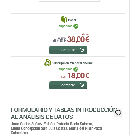
Papel:
Disponible
38,00 €
ahora:
antes:
40,00 €
comprar
Suscripción temporal on-line
Disponible
18,00 €
pvp.
comprar
FORMULARIO Y TABLAS INTRODUCCIÓN
AL ANÁLISIS DE DATOS
Juan Carlos Suárez Falcón,
Patricia Recio Saboya,
María Concepción San Luis Costas,
María del Pilar Pozo
Cabanillas