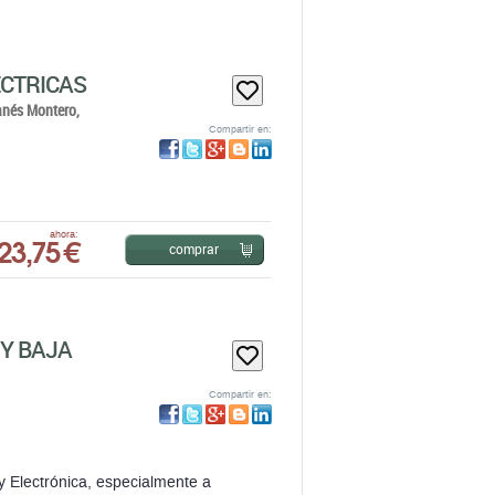
ÉCTRICAS
anés Montero,
Compartir en:
23,75 €
ahora:
comprar
 Y BAJA
Compartir en:
d y Electrónica, especialmente a