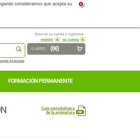
navegando consideramos que acepta su
Entre en su cuenta o regístrese.
registro
su cuenta
(0 €)
buscar
0 LIBROS
queda Avanzada
FORMACIÓN PERMANENTE
ÓN
Guía metodológica
de la asignatura