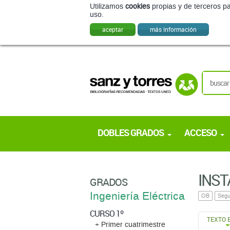
Utilizamos
cookies
propias y de terceros pa
uso.
aceptar
más información
DOBLES GRADOS
ACCESO
INST
GRADOS
Ingeniería Eléctrica
OB
Segu
CURSO 1º
TEXTO 
+ Primer cuatrimestre