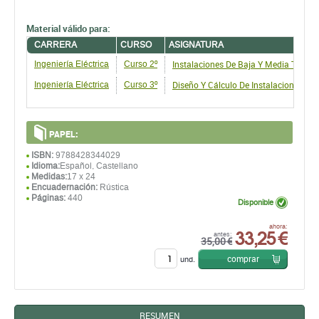
Material válido para:
CARRERA
CURSO
ASIGNATURA
Instalaciones De Baja Y Media Tensió
Ingeniería Eléctrica
Curso 2º
Diseño Y Cálculo De Instalaciones Eléc
Ingeniería Eléctrica
Curso 3º
PAPEL:
ISBN:
9788428344029
Idioma:
Español, Castellano
Medidas:
17 x 24
Encuadernación:
Rústica
Páginas:
440
Disponible
33,25 €
ahora:
antes:
35,00 €
comprar
und.
RESUMEN