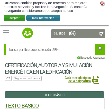
Utilizamos
cookies
propias y de terceros para mejorar
nuestros servicios y facilitar la navegación. Si continúa
navegando consideramos que acepta su uso.
aceptar
más información
(0 €)
0 LIBROS
Búsqueda Avanzada
CERTIFICACIÓN, AUDITORIA Y SIMULACIÓN
ENERGÉTICA EN LA EDIFICACIÓN
Guía metodológica
OT
Segundo cuatrimestre
de la asignatura
TEXTO BÁSICO
TEXTO BÁSICO