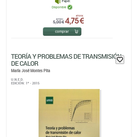
Papel:
Disponible
4,75 €
ahora:
antes:
5,00 €
comprar
TEORÍA Y PROBLEMAS DE TRANSMISIÓN
DE CALOR
María José Montes Pita
U.N.E.D.
EDICIÓN: 1ª - 2015