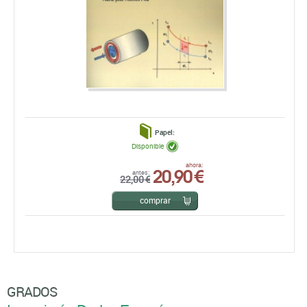
Papel:
Disponible
20,90 €
ahora:
antes:
22,00 €
comprar
GRADOS