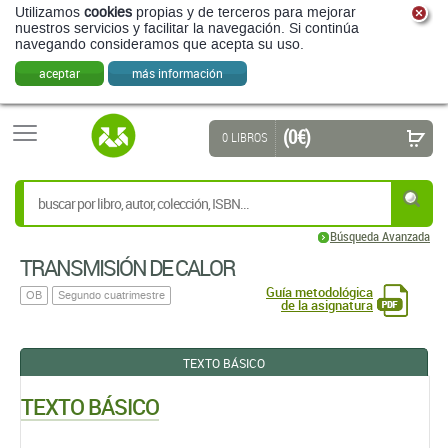
Utilizamos
cookies
propias y de terceros para mejorar
nuestros servicios y facilitar la navegación. Si continúa
navegando consideramos que acepta su uso.
aceptar
más información
(0 €)
0 LIBROS
Búsqueda Avanzada
TRANSMISIÓN DE CALOR
Guía metodológica
OB
Segundo cuatrimestre
de la asignatura
TEXTO BÁSICO
TEXTO BÁSICO