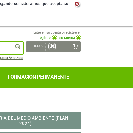
navegando consideramos que acepta su
Entre en su cuenta o regístrese.
registro
su cuenta
(0 €)
buscar
0 LIBROS
queda Avanzada
FORMACIÓN PERMANENTE
RÍA DEL MEDIO AMBIENTE (PLAN
2024)