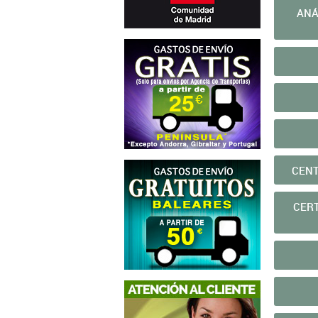
ANÁ
CENT
CERT