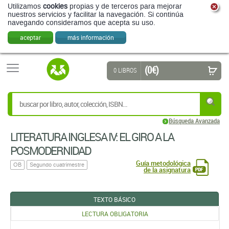
Utilizamos
cookies
propias y de terceros para mejorar
nuestros servicios y facilitar la navegación. Si continúa
navegando consideramos que acepta su uso.
aceptar
más información
(0 €)
0 LIBROS
Búsqueda Avanzada
LITERATURA INGLESA IV: EL GIRO A LA
POSMODERNIDAD
Guía metodológica
OB
Segundo cuatrimestre
de la asignatura
TEXTO BÁSICO
LECTURA OBLIGATORIA