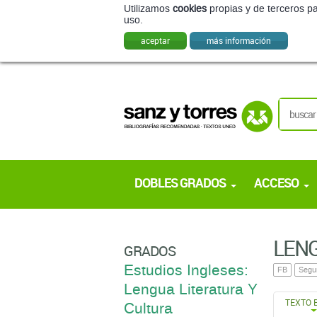
Utilizamos
cookies
propias y de terceros pa
uso.
aceptar
más información
DOBLES GRADOS
ACCESO
LENG
GRADOS
Estudios Ingleses:
FB
Segu
Lengua Literatura Y
TEXTO 
Cultura