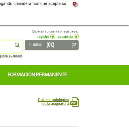
navegando consideramos que acepta su
Entre en su cuenta o regístrese.
registro
su cuenta
(0 €)
buscar
0 LIBROS
queda Avanzada
FORMACIÓN PERMANENTE
Guía metodológica
de la asignatura