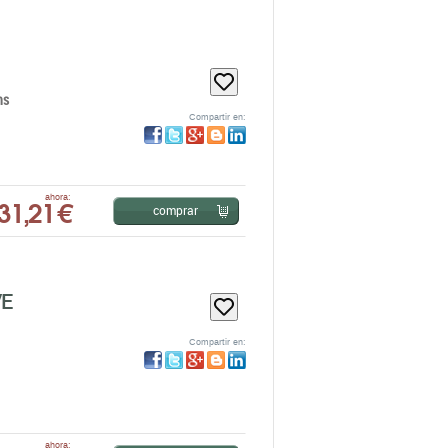
ns
Compartir en:
31,21 €
ahora:
comprar
VE
Compartir en:
ahora: