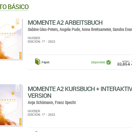
TO BÁSICO
MOMENTE A2 ARBEITSBUCH
Sabine Glas-Peters,
Angela Pude,
Anna Breitsameter,
Sandra Eva
HUEBER
EDICIÓN: 1ª - 2023
antes:
Papel:
Disponible
32,85 €
MOMENTE A2 KURSBUCH + INTERAKTI
VERSION
Anja Schümann,
Franz Specht
HUEBER
EDICIÓN: 1ª - 2022