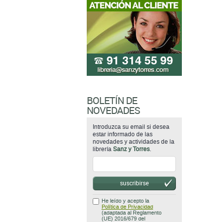
BOLETÍN DE
NOVEDADES
Introduzca su email si desea
estar informado de las
novedades y actividades de la
librería
Sanz y Torres
.
suscribirse
He leído y acepto la
Política de Privacidad
(adaptada al Reglamento
(UE) 2016/679 del