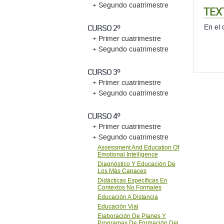
+ Segundo cuatrimestre
TEX
CURSO 2º
En el 
+ Primer cuatrimestre
+ Segundo cuatrimestre
CURSO 3º
+ Primer cuatrimestre
+ Segundo cuatrimestre
CURSO 4º
+ Primer cuatrimestre
+ Segundo cuatrimestre
Assessment And Education Of
Emotional Intelligence
Diagnóstico Y Educación De
Los Más Capaces
Didácticas Específicas En
Contextos No Formales
Educación A Distancia
Educación Vial
Elaboración De Planes Y
Programas De Formación Del