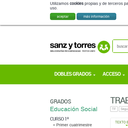
Utilizamos
cookies
propias y de terceros pa
uso.
aceptar
más información
DOBLES GRADOS
ACCESO
TRAB
GRADOS
Educación Social
TF
Segu
CURSO 1º
TEXTO 
+ Primer cuatrimestre