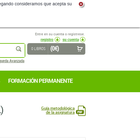
navegando consideramos que acepta su
Entre en su cuenta o regístrese.
registro
su cuenta
(0 €)
buscar
0 LIBROS
queda Avanzada
FORMACIÓN PERMANENTE
)
Guía metodológica
de la asignatura