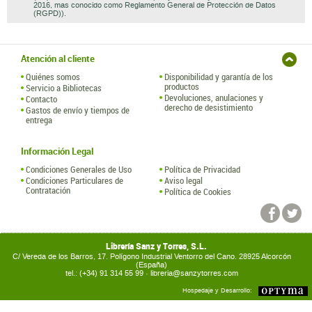
2016, mas conocido como Reglamento General de Protección de Datos
(RGPD)).
Atención al cliente
Quiénes somos
Disponibilidad y garantía de los
productos
Servicio a Bibliotecas
Devoluciones, anulaciones y
Contacto
derecho de desistimiento
Gastos de envío y tiempos de
entrega
Información Legal
Condiciones Generales de Uso
Política de Privacidad
Condiciones Particulares de
Aviso legal
Contratación
Política de Cookies
Librería Sanz y Torres, S.L.
C/ Vereda de los Barros, 17. Polígono Industrial Ventorro del Cano. 28925 Alcorcón
(España)
tel.: (+34) 91 314 55 99 ·
libreria@sanzytorres.com
Hospedaje y Desarrollo: