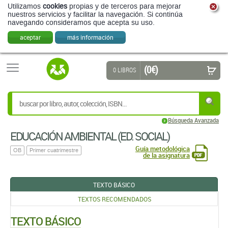
Utilizamos
cookies
propias y de terceros para mejorar
nuestros servicios y facilitar la navegación. Si continúa
navegando consideramos que acepta su uso.
aceptar
más información
(0 €)
0 LIBROS
Búsqueda Avanzada
EDUCACIÓN AMBIENTAL (ED. SOCIAL)
Guía metodológica
OB
Primer cuatrimestre
de la asignatura
TEXTO BÁSICO
TEXTOS RECOMENDADOS
TEXTO BÁSICO