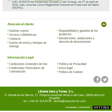
(UE) 2016/679 del Parlamento Europeo y del Consejo, de 27 de abril de
2016, mas conocido como Reglamento General de Protección de Datos
(RGPD)).
Atención al cliente
Quiénes somos
Disponibilidad y garantía de los
productos
Servicio a Bibliotecas
Devoluciones, anulaciones y
Contacto
derecho de desistimiento
Gastos de envío y tiempos de
entrega
Información Legal
Condiciones Generales de Uso
Política de Privacidad
Condiciones Particulares de
Aviso legal
Contratación
Política de Cookies
Librería Sanz y Torres, S.L.
C/ Vereda de los Barros, 17. Polígono Industrial Ventorro del Cano. 28925 Alcorcón
(España)
tel.: (+34) 91 314 55 99 ·
libreria@sanzytorres.com
Hospedaje y Desarrollo: