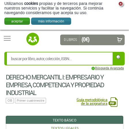
Utilizamos
cookies
propias y de terceros para mejorar
nuestros servicios y facilitar la navegación. Si continúa
navegando consideramos que acepta su uso.
aceptar
más información
(0 €)
0 LIBROS
Búsqueda Avanzada
DERECHO MERCANTIL I: EMPRESARIO Y
EMPRESA, COMPETENCIA Y PROPIEDAD
INDUSTRIAL
Guía metodológica
OB
Primer cuatrimestre
de la asignatura
TEXTO BÁSICO
TEXTOS LEGALES